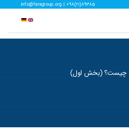
89385(21)98+ | info@faragroup.org
ان چیست؟ (بخش اول)